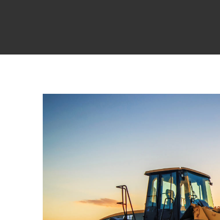
View
Larger
Image