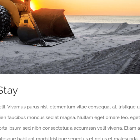
Stay
lit. Vivamus purus nisl, elementum vitae consequat at, tristique u
pien faucibus rhoncus sed at magna. Nullam eget ornare leo, eget
orta ipsum sed nibh consectetur, a accumsan velit viverra. Etiam a
entesque habitant morbi tristique senectus et netus et malesuada