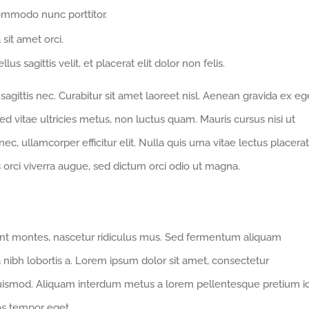
ommodo nunc porttitor.
 sit amet orci.
us sagittis velit, et placerat elit dolor non felis.
gittis nec. Curabitur sit amet laoreet nisl. Aenean gravida ex eg
d vitae ultricies metus, non luctus quam. Mauris cursus nisi ut
 nec, ullamcorper efficitur elit. Nulla quis urna vitae lectus placerat
us orci viverra augue, sed dictum orci odio ut magna.
ent montes, nascetur ridiculus mus. Sed fermentum aliquam
a nibh lobortis a. Lorem ipsum dolor sit amet, consectetur
euismod. Aliquam interdum metus a lorem pellentesque pretium i
ros tempor eget.