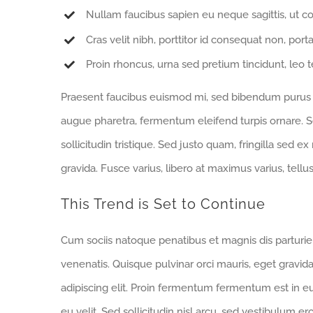
Nullam faucibus sapien eu neque sagittis, ut c
Cras velit nibh, porttitor id consequat non, porta
Proin rhoncus, urna sed pretium tincidunt, leo tell
Praesent faucibus euismod mi, sed bibendum purus sa
augue pharetra, fermentum eleifend turpis ornare. Se
sollicitudin tristique. Sed justo quam, fringilla sed ex
gravida. Fusce varius, libero at maximus varius, tell
This Trend is Set to Continue
Cum sociis natoque penatibus et magnis dis parturi
venenatis. Quisque pulvinar orci mauris, eget gravid
adipiscing elit. Proin fermentum fermentum est in 
eu velit. Sed sollicitudin nisl arcu, sed vestibulum e