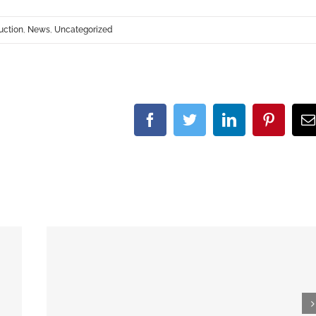
uction
,
News
,
Uncategorized
Facebook
Twitter
LinkedIn
Pintere