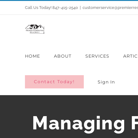
Skip
Call Us Today! 847-415-2540
|
customerservice@premierre
to
content
HOME
ABOUT
SERVICES
ARTIC
Contact Today!
Sign In
Managing F